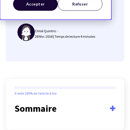
Entretien avec Claire Leblanc
Accepter
Refuser
du Musée d'Ixelles
Chloé Quintric -
28 févr. 2018 |
Temps de lecture
4
minutes
Il reste
100%
de l’article à lire
Sommaire