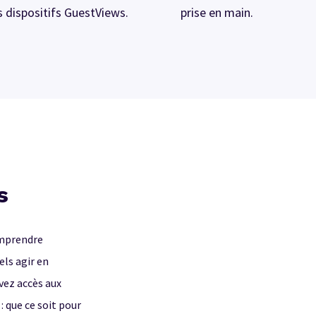
s dispositifs GuestViews.
prise en main.
s
omprendre
els agir en
vez accès aux
: que ce soit pour