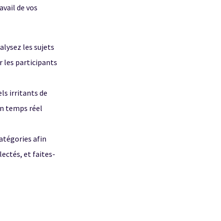
avail de vos
alysez les sujets
ar les participants
ls irritants de
en temps réel
atégories afin
ectés, et faites-