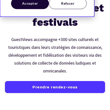
Accepter
Refuser
théâtres, opéras et
festivals
GuestViews accompagne +300 sites culturels et
touristiques dans leurs stratégies de connaissance,
développement et fidélisation des visiteurs via des
solutions de collecte de données ludiques et
omnicanales.
Prendre rendez-vous