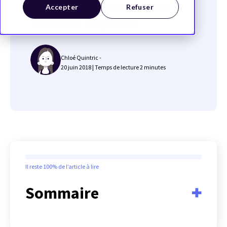
actions pour répondre aux
Accepter
Refuser
nouvelles exigences
Chloé Quintric -
20 juin 2018 |
Temps de lecture
2
minutes
Il reste
100%
de l’article à lire
Sommaire