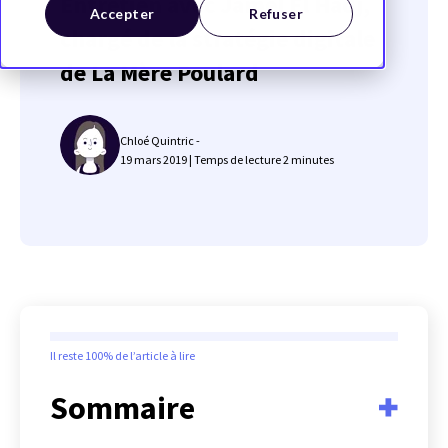
Entretien avec Jamel El Hadj,
Accepter
Refuser
chargé de la stratégie digitale
de La Mère Poulard
Chloé Quintric -
19 mars 2019 |
Temps de lecture
2
minutes
Il reste
100%
de l’article à lire
Sommaire