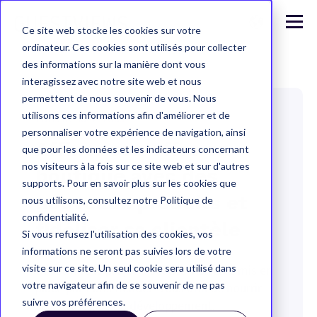
Ce site web stocke les cookies sur votre
ordinateur. Ces cookies sont utilisés pour collecter
des informations sur la manière dont vous
interagissez avec notre site web et nous
permettent de nous souvenir de vous. Nous
utilisons ces informations afin d'améliorer et de
Paris Rendez-Vous
personnaliser votre expérience de navigation, ainsi
Affiner son offre en
que pour les données et les indicateurs concernant
nos visiteurs à la fois sur ce site web et sur d'autres
boutique avec des
supports. Pour en savoir plus sur les cookies que
nouveaux produits et
nous utilisons, consultez notre Politique de
confidentialité.
fidéliser sa clientèle
Si vous refusez l'utilisation des cookies, vos
informations ne seront pas suivies lors de votre
Découvrez le projet d'écoute-visiteurs mis en
visite sur ce site. Un seul cookie sera utilisé dans
votre navigateur afin de se souvenir de ne pas
place par Paris Rendez-Vous afin de nourrir
suivre vos préférences.
ses stratégies de développement.